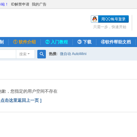
本站！
ID解禁申请
我的广告
只需一步，快速开始
制
① 软件介绍
② 入门教程
③ 下载
④软件帮助文档
热搜:
微自动 AutoMini
搜索
搜
索
抱歉，您指定的用户空间不存在
[ 点击这里返回上一页 ]