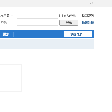
切
换
用户名
自动登录
找回密码
到
宽
密码
快速注册
登录
版
更多
快捷导航