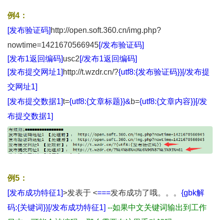
例4：
[发布验证码]
http://open.soft.360.cn/img.php?
nowtime=1421670566945
[/发布验证码]
[发布1返回编码]
usc2
[/发布1返回编码]
[发布提交网址1]
http://t.wzdr.cn/?
{utf8:{发布验证码}}[/发布提
交网址1]
[发布提交数据1]
t=
{utf8:{文章标题}}&
b=
{utf8:{文章内容}}
[/发
布提交数据1]
例5：
[发布成功特征1]
>发表于 <
===
发布成功了哦。。。
{gbk解
码:{关键词}}[/发布成功特征1]
--如果中文关键词输出到工作