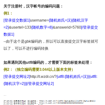
关于注册时，汉字帐号的编码问题：
例1：
[登录提交数据1]
username=
{随机姓氏=汉}{随机汉字
=2}
&usertel=133
{随机数字=8}
&answerid=5760
[/登录提交
数据1]
--由于这个是gbk编码的，所以可以直接提交汉字标签就可
以了，可以不进行编码转换
如果遇到其他utf8编码的，才需要下面的标签来处理：
例2：（独立编码需要3.044以上版本支持）
[登录提交网址2]
http://t.wzdr.cn/?
{utf8:{随机姓氏=汉}}{utf8:
{随机汉字=2}}[/登录提交网址2]