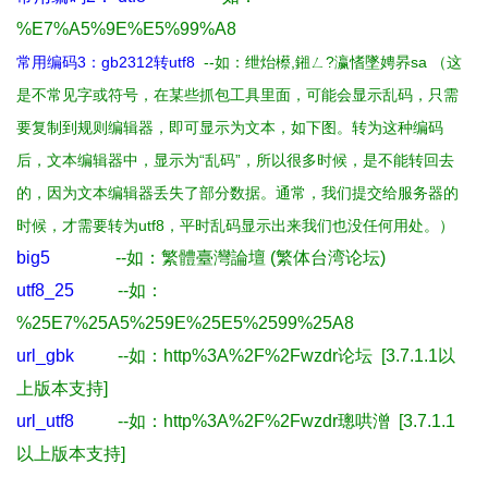
%E7%A5%9E%E5%99%A8
常用编码3：gb2312转utf8
--如：绁炲櫒,
鎺ㄥ?瀛愭墜娉昦sa
（这
是不常见字或符号，在某些抓包工具里面，可能会显示乱码，只需
要复制到规则编辑器，即可显示为文本，如下图。转为这种编码
后，文本编辑器中，显示为“乱码”，所以很多时候，是不能转回去
的，因为文本编辑器丢失了部分数据。通常，我们提交给服务器的
时候，才需要转为utf8，平时乱码显示出来我们也没任何用处。）
big5
--如：
繁體臺灣論壇 (繁体台湾论坛)
utf8_25
--如：
%25E7%25A5%259E%25E5%2599%25A8
url_gbk
--如：
http%3A%2F%2Fwzdr论坛 [3.7.1.1以
上版本支持
]
url_utf8
--如：
http%3A%2F%2Fwzdr璁哄潧
[3.7.1.1
以上版本支持
]