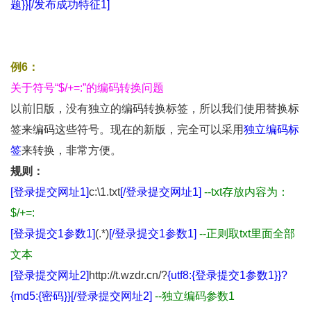
题}}[/发布成功特征1]
例6：
关于符号“$/+=:”的编码转换问题
以前旧版，没有独立的编码转换标签，所以我们使用替换标
签来编码这些符号。现在的新版，完全可以采用
独立编码标
签
来转换，非常方便。
规则：
[登录提交网址1]
c:\1.txt
[/登录提交网址1]
--txt存放内容为：
$/+=:
[登录提交1参数1]
(.*)
[/登录提交1参数1]
--正则取txt里面全部
文本
[登录提交网址2]
http://t.wzdr.cn/?
{utf8:{登录提交1参数1}}?
{md5:{密码}}
[/登录提交网址2]
--独立编码参数1