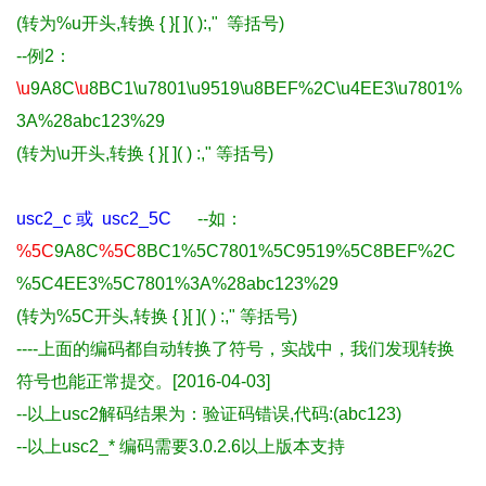
(转为%u开头,
转换 { }[ ]( )
:,"
等括号
)
--例2：
\u
9A8C
\u
8BC1\u7801\u9519\u8BEF%2C\u4EE3\u7801%
3A%28abc123%29
(转为\u开头,
转换 { }[ ]( )
:,"
等括号
)
usc2_c 或
usc2_5C
--如：
%5C
9A8C
%5C
8BC1%5C7801%5C9519%5C8BEF%2C
%5C4EE3%5C7801%3A%28abc123%29
(转为
%
5C开头
,
转换 { }[ ]( )
:,"
等括号
)
----上面的编码都自动转换了符号，实战中，我们发现转换
符号也能正常提交。[2016-04-03]
--以上usc2解码结果为：验证码错误,代码:(abc123)
--以上usc2_* 编码需要3.0.2.6以上版本支持