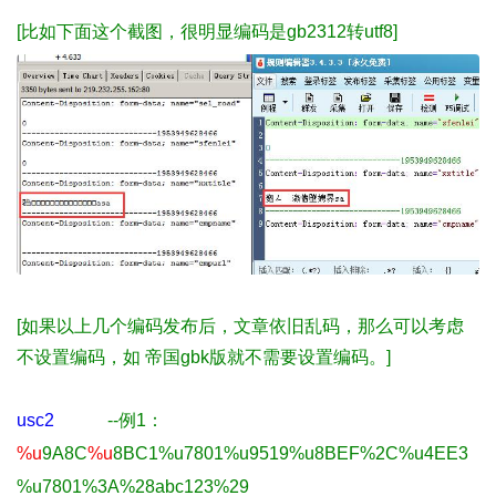
[比如下面这个截图，很明显编码是gb2312转utf8]
[如果以上几个编码发布后，文章依旧乱码，那么可以考虑
不设置编码，如 帝国gbk版就不需要设置编码。]
usc2
--例1：
%u
9A8C
%u
8BC1%u7801%u9519%u8BEF%2C%u4EE3
%u7801%3A%28abc123%29