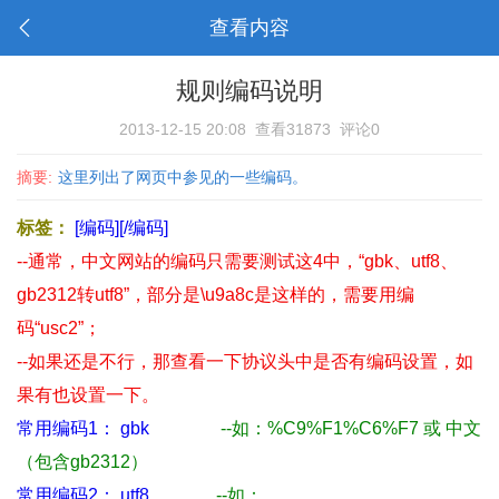
查看内容
规则编码说明
2013-12-15 20:08
查看31873
评论0
摘要:
这里列出了网页中参见的一些编码。
标签：
[编码][/编码]
--通常，中文网站的编码只需要测试这4中，“gbk、utf8、
gb2312转utf8”，部分是\u9a8c是这样的，需要用编
码“usc2”；
--如果还是不行，那查看一下协议头中是否有编码设置，如
果有也设置一下。
常用编码1： gbk
--如：%C9%F1%C6%F7 或 中文
（包含gb2312）
常用编码2： utf8
--如：