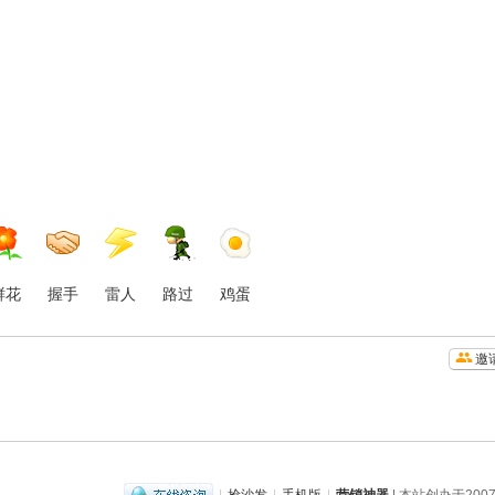
鲜花
握手
雷人
路过
鸡蛋
邀
|
抢沙发
|
手机版
|
营销神器
| 本站创办于2007年