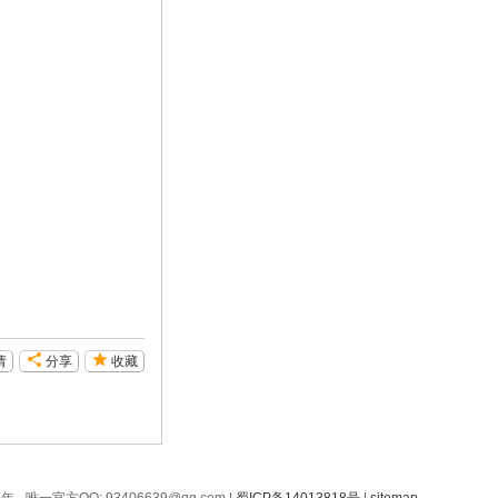
请
分享
收藏
 - 唯一官方QQ: 93406639@qq.com |
蜀ICP备14013818号
|
sitemap