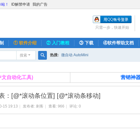
本站！
ID解禁申请
我的广告
只需一步，快速开始
制
① 软件介绍
② 入门教程
③ 下载
④软件帮助文档
热搜:
微自动 AutoMini
搜索
搜
索
费的中文自动化工具)
营销神器
：[@*滚动条位置] [@*滚动条移动]
0-15 19:13
|
发布者:
刺客
|
查看:
966
|
评论: 0