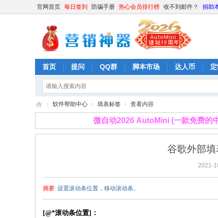
官网首页
每日签到
防骗手册
热心会员排行榜
收不到邮件？
捐助
首页
提问
QQ群
脚本市场
达人币
定
›
软件帮助中心
›
填表标签
›
查看内容
营
微自动2026 AutoMini (一款免
销
神
谷歌外部填表
器
2021-1
摘要
: 设置滚动条位置，移动滚动条。
[@*滚动条位置]：