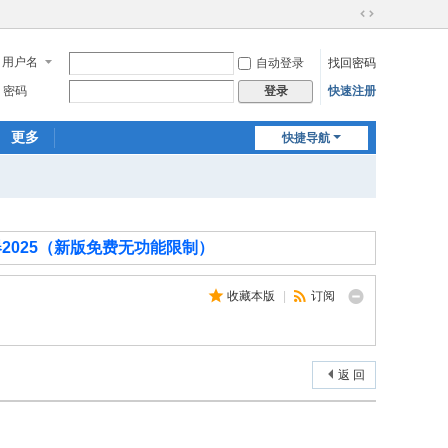
切
换
用户名
自动登录
找回密码
到
宽
密码
快速注册
登录
版
更多
快捷导航
2025（新版免费无功能限制）
收藏本版
|
订阅
返 回