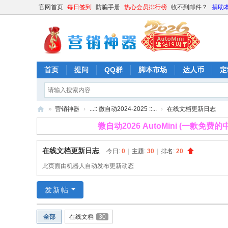
官网首页
每日签到
防骗手册
热心会员排行榜
收不到邮件？
捐助
首页
提问
QQ群
脚本市场
达人币
定
»
营销神器
›
...:: 微自动2024-2025 ::...
›
在线文档更新日志
营
微自动2026 AutoMini (一款免
销
在线文档更新日志
今日:
0
|
主题:
30
|
排名:
20
神
此页面由机器人自动发布更新动态
器
发新帖
全部
在线文档
30