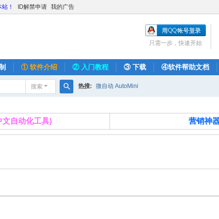
本站！
ID解禁申请
我的广告
只需一步，快速开始
制
① 软件介绍
② 入门教程
③ 下载
④软件帮助文档
热搜:
微自动 AutoMini
搜索
搜
索
费的中文自动化工具)
营销神器