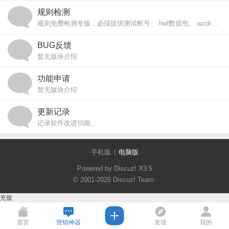
规则检测
规则免费检测专版，必须提供测试帐号、.hwl数据包、.wzdr规则 （否则可能无准确答复）
BUG反馈
暂无版块介绍
功能申请
暂无版块介绍
更新记录
记录软件改进功能。
手机版
|
电脑版
Powered by Discuz!
X3.5
© 2001-2026
Discuz! Team
.
充值
首页
营销神器
发现
我的