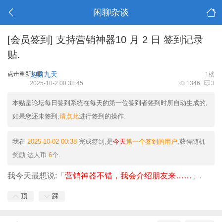
闲聊杂谈
[会员签到]
支持营销神器10 月 2 日 签到记录
贴.
点击重新加载
龙啸九天
1楼
2025-10-2 00:38:45
1346
3
本贴是论坛每日签到系统在每天的第一位签到者签到时所自动生成的,
如果您还未签到,
请点此
进行签到的操作.
我在
2025-10-02 00:38
完成签到,是
今天
第一个签到的用户
,获得随机
奖励
达人币
6
个.
我今天最想说:「
营销神器不错，我会介绍朋友来……
」.
顶
踩