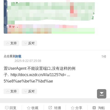
支持
反对
点击重新加载
刺客
5楼
2025-9-22 07:25:08
置UserAgent 不能设置端口,没有这样的例
子.
http://docs.wzdr.cn/#/a/1125?id= ...
5%e8%ae%be%e7%bd%ae
支持
反对
回复
收藏
转播
分享
淘帖