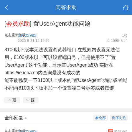
问答求助
[
会员求助
]
置UserAgent功能问题
点击重新加载
15723993
1楼
2025-9-21 15:12:59
1696
4
8100以下版本无法设置浏览器端口 在规则内设置无法使
用，8100版本以上可以设置端口号，但是使用不了"置
UserAgent"这个功能，显示置UserAgent成功 实际在
https://ie.icoa.cn
内查询是没有成功的
能不能修复一下8100以上版本的"置UserAgent"功能 或者能
不能再8100以下版本加一个设置端口号标签或者按键
顶
踩
全部回复
看全部
倒序浏览
4
点击重新加载
15723993
来自 4楼